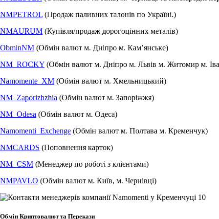
NMPETROL
(Продаж паливних талонів по Україні.)
NMAURUM
(Купівля/продаж дорогоцінних металів)
ObminNM
(Обмін валют м. Дніпро м. Камʼянське)
NM_ROCKY
(Обмін валют м. Дніпро м. Львів м. Житомир м. Ів
Namomente_XM
(Обмін валют м. Хмельницький)
NM_Zaporizhzhia
(Обмін валют м. Запоріжжя)
NM_Odesa
(Обмін валют м. Одеса)
Namomenti_Exchenge
(Обмін валют м. Полтава м. Кременчук)
NMCARDS
(Поповнення карток)
NM_CSM
(Менеджер по роботі з клієнтами)
NMPAVLO
(Обмін валют м. Київ, м. Чернівці)
Обмін Криптовалют та Перекази