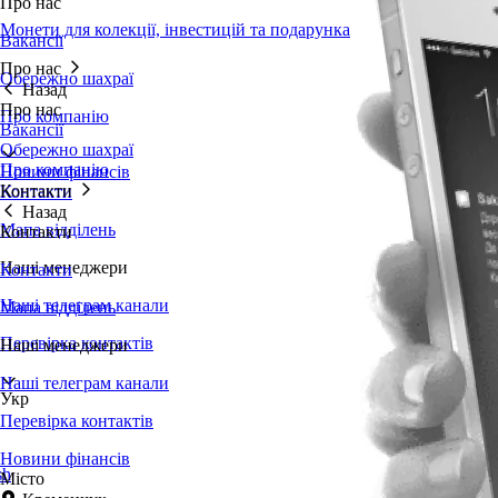
Про нас
Монети для колекції, інвестицій та подарунка
Вакансії
Про нас
Обережно шахраї
Назад
Про нас
Про компанію
Вакансії
Обережно шахраї
Про компанію
Новини фінансів
Контакти
Контакти
Назад
Мапа відділень
Контакти
Наші менеджери
Контакти
Наші телеграм канали
Мапа відділень
Перевірка контактів
Наші менеджери
Наші телеграм канали
Укр
Перевірка контактів
Новини фінансів
sh
Місто