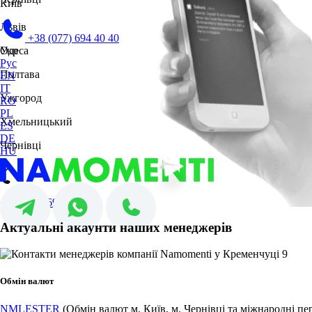
Київ
Львів
+38 (077) 694 40 40
Одеса
Укр
Рус
Полтава
EN
IT
Ужгород
RO
PL
Хмельницький
ES
DE
Чернівці
HU
+38 (077) 694 40 40
Актуальні акаунти наших менеджерів
Обмін валют
NMLESTER
(Обмін валют м. Київ, м. Чернівці та міжнародні пе