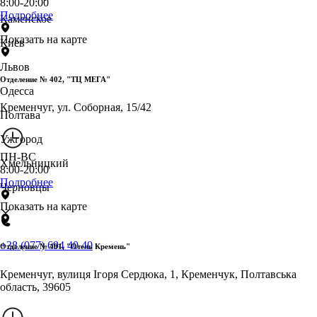
8:00-20:00
Подробнее
Каменское
Показать на карте
Киев
Львов
Отделение № 402, "ТЦ МЕГА"
Одесса
Кременчуг, ул. Соборная, 15/42
Полтава
Ужгород
ПН-ВС
Хмельницкий
8:00-20:00
Подробнее
Черновцы
Показать на карте
+38 (077) 694 40 40
Отделение № 401, "Отель Кремень"
Кременчуг, вулиця Ігоря Сердюка, 1, Кременчук, Полтавська
область, 39605