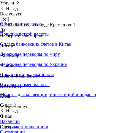
Услуги
Назад
Все услуги
Обмен криптовалют
Вы находитесь в городе
Кременчуг
?
Да
Покупка ветхой валюты
Выберите ваш город
Оплата банковских счетов в Китае
Днепр
Денежные переводы по миру
Житомир
Денежные переводы по Украине
Запорожье
Покупка и продажа золота
Ивано-Франковск
Оптовый обмен валюты
Каменское
Монеты для коллекции, инвестиций и подарка
Киев
О нас
Кременчуг
Назад
О нас
Львов
Вакансии
Осторожно мошенники
Одесса
О компании