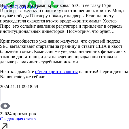
На конференции Трамп критиковал SEC и ее главу Гэри
+38 (077) 694 40 40
Генслера за жесткую политику по отношению к крипте. Мол, в
случае победы Генслеру покажут на дверь. Если на посту
председателя окажется кто-то вроде «криптомамы» Хестер
Пирс, это ослабит давление регулятора и привлечет в отрасль
институциональных инвесторов. Посмотрим, что будет…
Криптосообщество уже давно жалуется, что суровый подход
SEC выталкивает стартапы за границу и ставит США в хвост
блокчейн-гонки. Комиссия же уверена: нынешних финансовых
законов достаточно, а для наведения порядка они готовы и
дальше размахивать судебными исками.
Не откладывайте
обмен криптовалюты
на потом! Переходите на
Namomente уже сейчас.
2024-11-11 09:18:59
22624 просмотров
Следующая статья