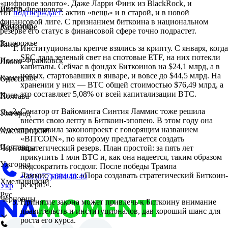
«цифровое золото». Даже Ларри Финк из BlackRock, и
Днепр
Ивано-Франковск
тот
подтверждает
: актив «вещь» и в старой, и в новой
финансовой лиге. С признанием биткоина в национальном
Житомир
Каменское
резерве его статус в финансовой сфере точно подрастет.
Запорожье
Киев
Институционалы крепче взялись за крипту. С января, когда
SEC дала зеленый свет на спотовые ETF, на них потекли
Ивано-Франковск
Львов
капиталы. Сейчас в фондах Биткоинов на $24,1 млрд, а в
новых, стартовавших в январе, и вовсе до $44,5 млрд. На
Каменское
Одесса
хранении у них — BTC общей стоимостью $76,49 млрд, а
это составляет 5,08% от всей капитализации BTC.
Киев
Полтава
Сенатор от Вайоминга Синтия Ламмис тоже решила
Львов
Ужгород
внести свою лепту в Биткоин-эпопею. В этом году она
представила законопроект с говорящим названием
Одесса
Хмельницкий
«BITCOIN», по которому предлагается создать
Полтава
стратегический резерв. План простой: за пять лет
Черновцы
прикупить 1 млн BTC и, как она надеется, таким образом
Ужгород
подсократить госдолг. После победы Трампа
Ламмис
заявила
: «Пора создавать стратегический Биткоин-
+38 (077) 694 40 40
Хмельницкий
резерв!».
Укр
Рус
Черновцы
Принятие закона может привлечь к Биткоину внимание
правительств и институционалов, дав хороший шанс для
роста его курса.