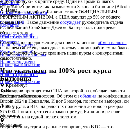
«дружелюбную» к крипте среду. Один из громких шагов —
Вакансии
Контакты
возможное принятие так называемого Закона о биткоине (Bitcoin
Назад
Act). Если его одобрят, Биткоин станет ОФИЦИАЛЬНЫМ
Осторожно мошенники
Контакты
РЕЗЕРВНЫМ АКТИВОМ, а США закупят до 5% от общего
объема BTC. Такое движение
обсуждает
руководитель отдела
О компании
Контакты
исследований CoinShares Джеймс Баттерфилл, подогревая
интерес к теме.
Карта отделений
Новости финансов
Контакты
Специальное предложение для новых клиентов:
обмен валюты
Наши менеджеры
на нашем сайте еще выгоднее, потому как мы работаем на благо
Карта отделений
пользователей. Можете сравнить наши курсы с конкурентами
Наши телеграм каналы
самостоятельно.
Наши менеджеры
Проверка контактов
Что указывает на 100% рост курса
Наши телеграм каналы
Новости финансов
Биткоина
Город
Проверка контактов
Кременчуг
Трамп, став президентом США во второй раз, обещает завести
Назад
для страны Биткоин-резерв. Об этом он
объявил
на конференции
Выберите ваш город
Рус
Bitcoin 2024 в Нэшвилле. И вот 5 ноября, по итогам выборов, он
Днепр
снова у руля, а BTC на радостях подскочил до нового рекорда —
$75 000. Понятно, что если закон примут, Биткоин в резерве
Житомир
будет стоять на одной полке с золотом.
Кременчуг
Запорожье
В крипто индустрии и раньше говорили, что BTC — это